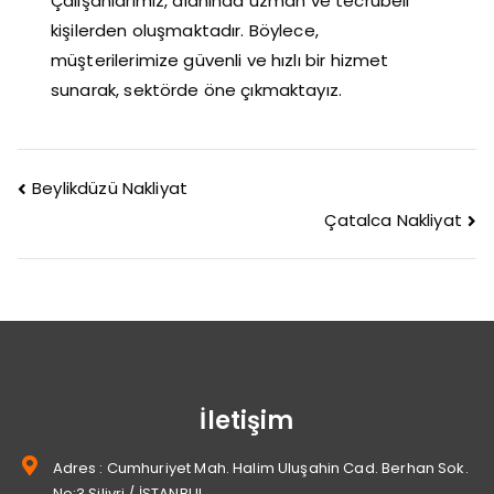
Çalışanlarımız, alanında uzman ve tecrübeli
kişilerden oluşmaktadır. Böylece,
müşterilerimize güvenli ve hızlı bir hizmet
sunarak, sektörde öne çıkmaktayız.
Beylikdüzü Nakliyat
Çatalca Nakliyat
İletişim
Adres : Cumhuriyet Mah. Halim Uluşahin Cad. Berhan Sok.
No:3 Silivri / İSTANBUL